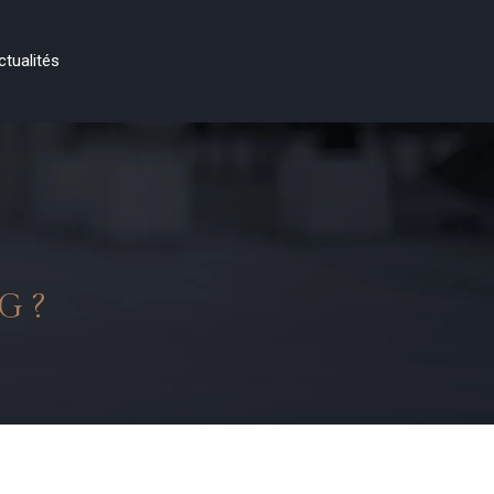
ctualités
G ?