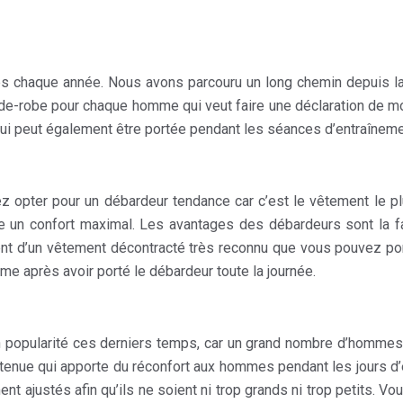
res chaque année. Nous avons parcouru un long chemin depuis 
rde-robe pour chaque homme qui veut faire une déclaration de mod
 qui peut également être portée pendant les séances d’entraîneme
z opter pour un débardeur tendance car c’est le vêtement le plus 
un confort maximal. Les avantages des débardeurs sont la facil
ement d’un vêtement décontracté très reconnu que vous pouvez p
e après avoir porté le débardeur toute la journée.
pularité ces derniers temps, car un grand nombre d’hommes aff
enue qui apporte du réconfort aux hommes pendant les jours d’été
t ajustés afin qu’ils ne soient ni trop grands ni trop petits. V